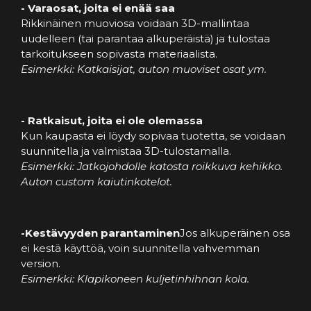
- Varaosat, joita ei enää saa
Rikkinäinen muoviosa voidaan 3D-mallintaa
uudelleen (tai parantaa alkuperäistä) ja tulostaa
tarkoitukseen sopivasta materiaalista.
Esimerkki: Katkaisijat, auton muoviset osat ym.
- Ratkaisut, joita ei ole olemassa
Kun kaupasta ei löydy sopivaa tuotetta, se voidaan
suunnitella ja valmistaa 3D-tulostamalla.
Esimerkki: Jatkojohdolle katosta roikkuva kehikko.
Auton custom kaiutinkotelot.
-Kestävyyden parantaminen
Jos alkuperäinen osa
ei kestä käyttöä, voin suunnitella vahvemman
version.
Esimerkki: Klapikoneen kuljetinhihnan kola.